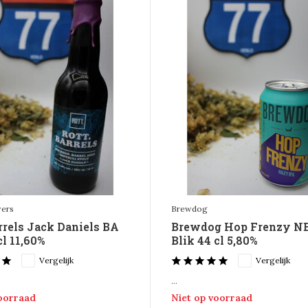
wers
Brewdog
rrels Jack Daniels BA
Brewdog Hop Frenzy N
cl 11,60%
Blik 44 cl 5,80%
Vergelijk
Vergelijk
...
voorraad
Niet op voorraad