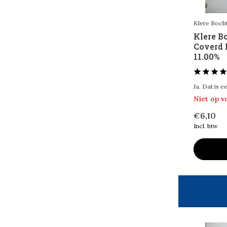
Stout / Porter
(271)
Klere Boch
Toon meer
Klere B
Coverd B
Land van herkomst
11.00%
Limburg
(144)
Ja. Dat is e
Nederland
(634)
Niet op 
Duitsland
(34)
€6,10
Incl. btw
Ierland
(28)
Schotland
(7)
Engeland
(24)
België
(280)
Toon meer
Smaak