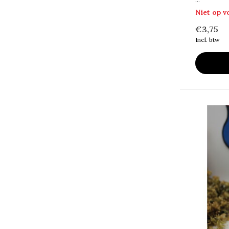
Alcohol/Gluten vrij
(3)
Niet op 
Infused
(28)
€3,75
Incl. btw
Glutenvrij
(10)
Limited Edition
(156)
Toon meer
Inhoud
23 cl
(2)
25 cl
(17)
30 cl
(12)
33 cl
(1035)
37,5 cl
(24)
35,5 cl
(45)