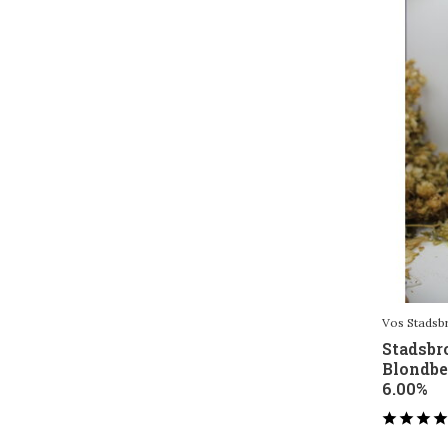
Fris & Fruitig
(401)
Soepel & Subtiel
(167)
Amber & Elegant
(28)
Blond & Krachtig
(234)
Donker & Rijk
(277)
Intens & Uitdagend
(293)
Sour
(88)
Toon meer
Bijzonderheid
Vos Stadsb
Stadsbr
Trappistenbier
(27)
Blondbe
6.00%
Barrel Aged
(230)
Alcoholvrij/arm
(17)
...