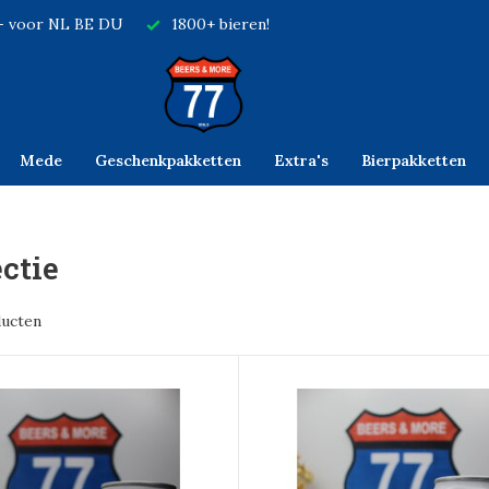
,- voor NL BE DU
1800+ bieren!
Mede
Geschenkpakketten
Extra's
Bierpakketten
ectie
ducten