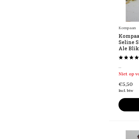
40 cl
(2)
Toon meer
Alcohol Percentage
Kompaan
Kompaan
< 0,5%
(17)
Seline 
0,5 - 2,5%
(2)
Ale Blik
< 6%
(302)
...
6 - 10%
(858)
Niet op 
> 10%
(339)
€5,50
Incl. btw