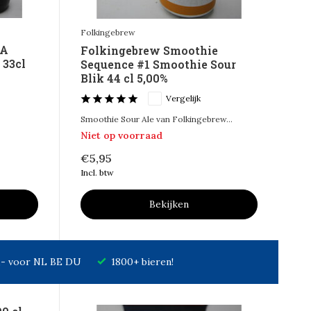
Folkingebrew
BA
Folkingebrew Smoothie
 33cl
Sequence #1 Smoothie Sour
Blik 44 cl 5,00%
Vergelijk
Smoothie Sour Ale van Folkingebrew...
Niet op voorraad
€5,95
Incl. btw
Bekijken
7,- voor NL BE DU
1800+ bieren!