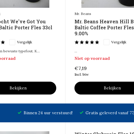
t
Mr. Beans
ocht We've Got You
Mr. Beans Heaven Hill 
altic Porter Fles 33cl
Baltic Coffee Porter Fles
9.00%
Vergelijk
Vergelijk
en bewuste typefout. K...
...
voorraad
Niet op voorraad
€7,19
Incl. btw
Bekijken
Bekijken
Binnen 24 uur verstuurd!
Gratis geleverd vanaf 7