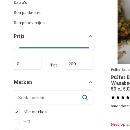
Extra's
Bierpakketten
Bierproeverijen
Prijs
Tot
Pulfer Bre
Pulfer 
Merken
Wasabee
50 cl 5,
Smoothiesh
Alle merken
't IJ
Niet op 