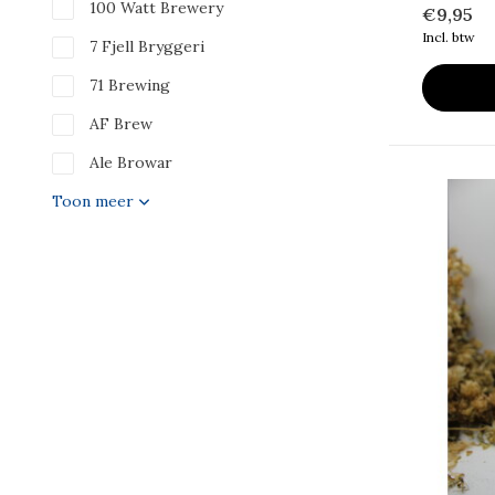
100 Watt Brewery
€9,95
Incl. btw
7 Fjell Bryggeri
71 Brewing
AF Brew
Ale Browar
Toon meer
Biertype
Pilsener
(17)
Blond
(150)
Dubbel
(36)
Tripel
(115)
Quadrupel
(72)
Barley Wine
(84)