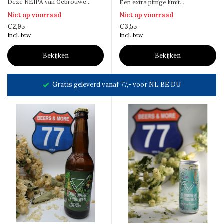
Deze NEIPA van Gebrouwe...
Een extra pittige limit...
Niet op voorraad
Niet op voorraad
€2,95
€3,55
Incl. btw
Incl. btw
Bekijken
Bekijken
Gratis geleverd vanaf 77,- voor NL BE DU