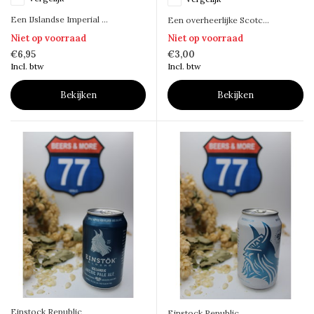
Een IJslandse Imperial ...
Een overheerlijke Scotc...
Niet op voorraad
Niet op voorraad
€6,95
€3,00
Incl. btw
Incl. btw
Bekijken
Bekijken
Einstock Republic
Einstock Republic