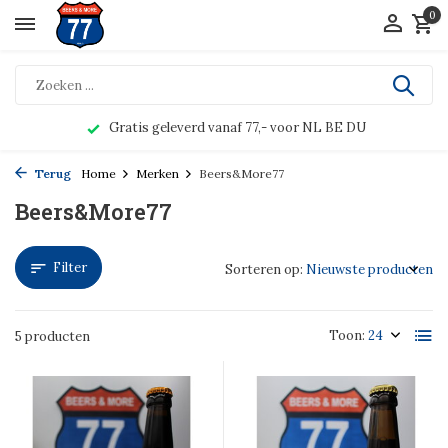
0
Gratis geleverd vanaf 77,- voor NL BE DU
Terug
Home
Merken
Beers&More77
Beers&More77
Filter
Sorteren op:
Toon:
5 producten