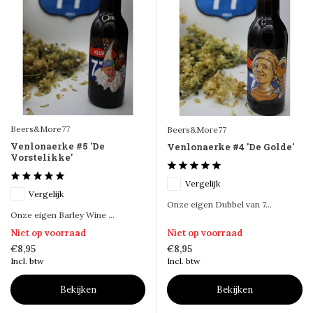
Beers&More77
Beers&More77
Venlonaerke #5 'De
Venlonaerke #4 'De Golde'
Vorstelikke'
Vergelijk
Vergelijk
Onze eigen Dubbel van 7...
Onze eigen Barley Wine ...
Niet op voorraad
Niet op voorraad
€8,95
€8,95
Incl. btw
Incl. btw
Bekijken
Bekijken