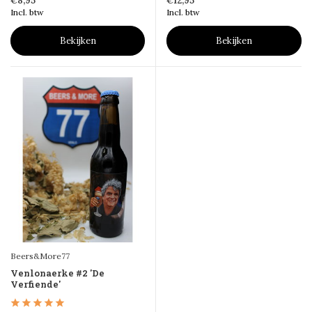
€8,95
€12,95
Incl. btw
Incl. btw
Bekijken
Bekijken
Beers&More77
Venlonaerke #2 'De
Verfiende'