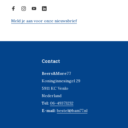
Meld je aan voor onze nieuwsbrief
Contact
Beers&More77
Koninginnesingel 29
5911 KC Venlo
Nederland
Tel:
06-49373232
E-mail:
bestel@bam77.nl