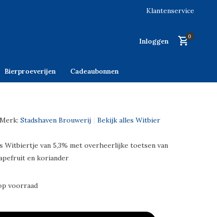
Klantenservice
0
Inloggen
Bierproeverijen
Cadeaubonnen
Merk:
Stadshaven Brouwerij
Bekijk alles Witbier
is Witbiertje van 5,3% met overheerlijke toetsen van
apefruit en koriander
op voorraad