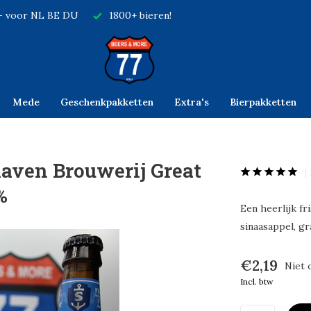
,- voor NL BE DU
1800+ bieren!
Mede
Geschenkpakketten
Extra's
Bierpakketten
aven Brouwerij Great
%
Een heerlijk fr
sinaasappel, gr
€2,19
Niet 
Incl. btw