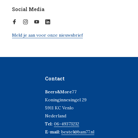
Social Media
Meld je aan voor onze nieuwsbrief
Contact
Beers&More77
Koninginnesingel 29
5911 KC Venlo
Nederland
Tel:
06-49373232
E-mail:
bestel@bam77.nl