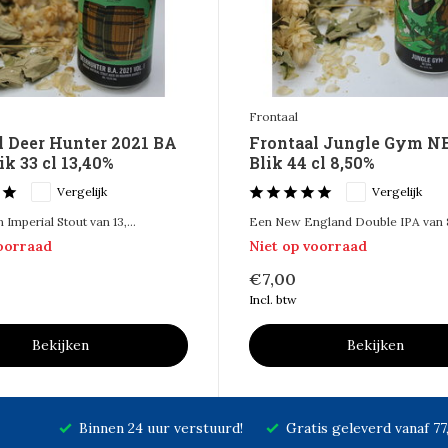
Frontaal
l Deer Hunter 2021 BA
Frontaal Jungle Gym N
ik 33 cl 13,40%
Blik 44 cl 8,50%
Vergelijk
Vergelijk
Imperial Stout van 13,...
Een New England Double IPA van 8,
voorraad
Niet op voorraad
€7,00
Incl. btw
Bekijken
Bekijken
Binnen 24 uur verstuurd!
Gratis geleverd vanaf 7