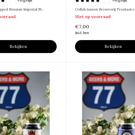
Vergelijk
Vergelijk
ped Russian Imperial St...
Collab tussen Brouwerij Frontaal e.
voorraad
Niet op voorraad
€7,00
Incl. btw
Bekijken
Bekijken