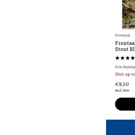
6 - 10%
(8)
> 10%
(4)
Frontaal
Frontaa
Stout Bl
Een Russian 
Niet op 
€8,50
Incl. btw