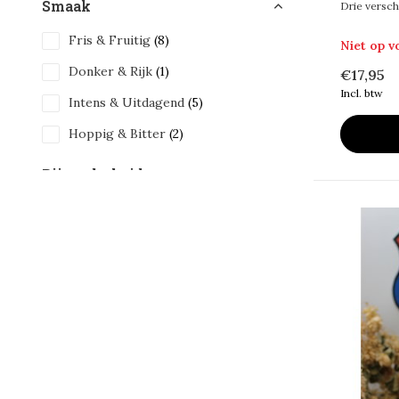
Smaak
Drie verschi
Fris & Fruitig
(8)
Niet op 
Donker & Rijk
(1)
€17,95
Incl. btw
Intens & Uitdagend
(5)
Hoppig & Bitter
(2)
Bijzonderheid
Barrel Aged
(3)
Inhoud
33 cl
(9)
44 cl
(7)
Alcohol Percentage
< 6%
(2)