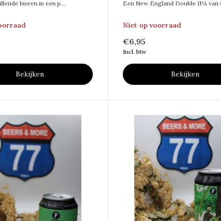
llende bieren in een p...
Een New England Double IPA van 8,
voorraad
Niet op voorraad
€6,95
Incl. btw
Bekijken
Bekijken