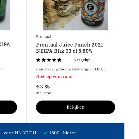
Frontaal
EIPA
Frontaal Juice Punch 2021
NEIPA Blik 33 cl 5,80%
Vergelijk
5...
Een zwaar gehopte New England IPA ...
Niet op voorraad
€3,85
Incl. btw
Bekijken
7,- voor NL BE DU
1800+ bieren!