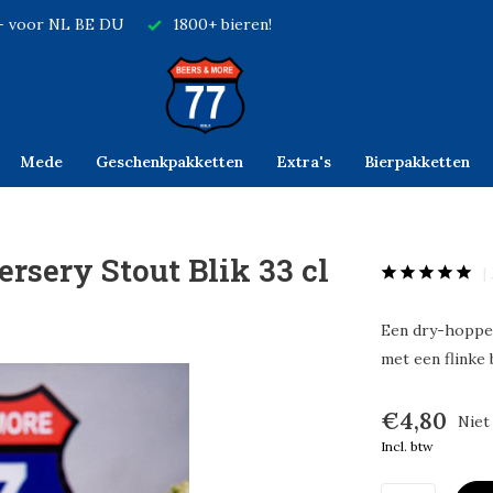
,- voor NL BE DU
1800+ bieren!
Mede
Geschenkpakketten
Extra's
Bierpakketten
rsery Stout Blik 33 cl
Een dry-hopped
met een flinke 
€4,80
Niet
Incl. btw