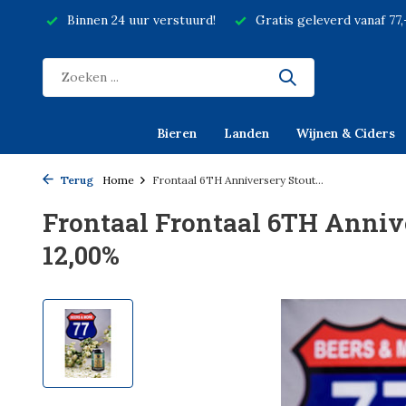
Binnen 24 uur verstuurd!
Gratis geleverd vanaf 77
Bieren
Landen
Wijnen & Ciders
Terug
Home
Frontaal 6TH Anniversery Stout...
Frontaal Frontaal 6TH Annive
12,00%