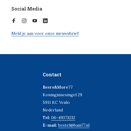
Social Media
Meld je aan voor onze nieuwsbrief
Contact
Beers&More77
Koninginnesingel 29
5911 KC Venlo
Nederland
Tel:
06-49373232
E-mail:
bestel@bam77.nl