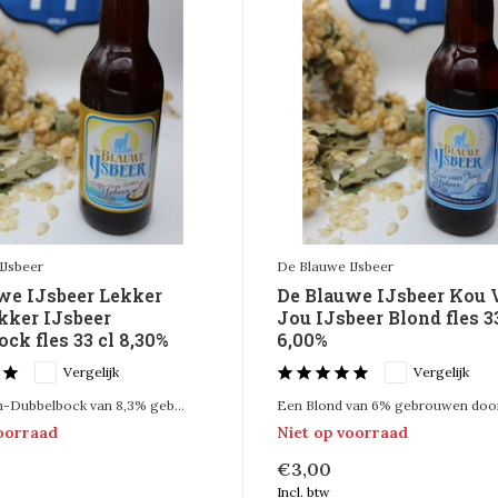
IJsbeer
De Blauwe IJsbeer
we IJsbeer Lekker
De Blauwe IJsbeer Kou 
kker IJsbeer
Jou IJsbeer Blond fles 3
ck fles 33 cl 8,30%
6,00%
Vergelijk
Vergelijk
-Dubbelbock van 8,3% geb...
Een Blond van 6% gebrouwen door 
voorraad
Niet op voorraad
€3,00
Incl. btw