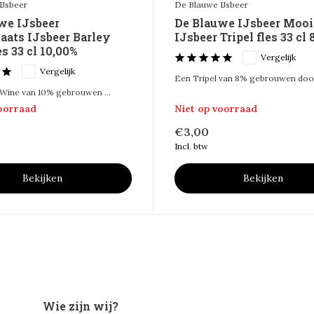
IJsbeer
De Blauwe IJsbeer
we IJsbeer
De Blauwe IJsbeer Moo
aats IJsbeer Barley
IJsbeer Tripel fles 33 cl 
s 33 cl 10,00%
Vergelijk
Vergelijk
Een Tripel van 8% gebrouwen door
 Wine van 10% gebrouwen ...
voorraad
Niet op voorraad
€3,00
Incl. btw
Bekijken
Bekijken
Wie zijn wij?