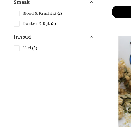
Smaak
Blond & Krachtig
(2)
Donker & Rijk
(3)
Inhoud
33 cl
(5)
Alcohol Percentage
6 - 10%
(5)