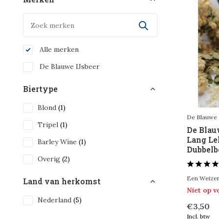
Alle merken
De Blauwe IJsbeer
Biertype
Blond
(1)
De Blauwe 
Tripel
(1)
De Blau
Lang Le
Barley Wine
(1)
Dubbelbo
Overig
(2)
Een Weizen
Land van herkomst
Niet op 
Nederland
(5)
€3,50
Incl. btw