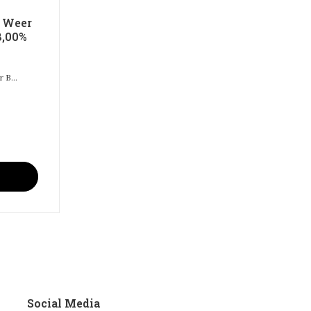
i Weer
8,00%
 B...
Social Media