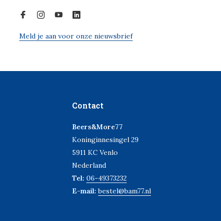
Meld je aan voor onze nieuwsbrief
Contact
Beers&More77
Koninginnesingel 29
5911 KC Venlo
Nederland
Tel:
06-49373232
E-mail:
bestel@bam77.nl