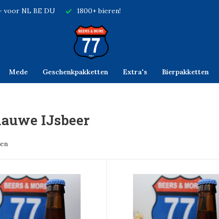
,- voor NL BE DU
1800+ bieren!
Mede
Geschenkpakketten
Extra's
Bierpakketten
lauwe IJsbeer
ten