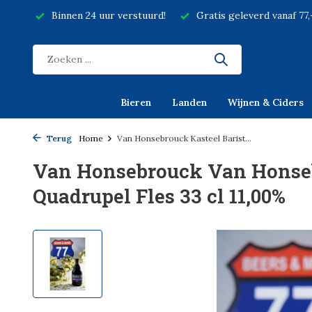
Binnen 24 uur verstuurd!
Gratis geleverd vanaf 77
Bieren
Landen
Wijnen & Ciders
Terug
Home
Van Honsebrouck Kasteel Barist...
Van Honsebrouck Van Honseb
Quadrupel Fles 33 cl 11,00%