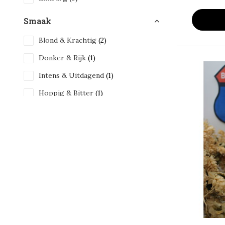
Smaak
Blond & Krachtig
(2)
Donker & Rijk
(1)
Intens & Uitdagend
(1)
Hoppig & Bitter
(1)
Inhoud
33 cl
(5)
Alcohol Percentage
6 - 10%
(4)
> 10%
(1)