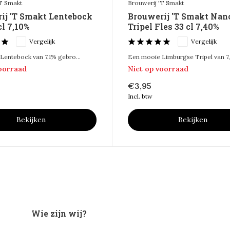
'T Smakt
Brouwerij 'T Smakt
ij 'T Smakt Lentebock
Brouwerij 'T Smakt Nan
cl 7,10%
Tripel Fles 33 cl 7,40%
Vergelijk
Vergelijk
Lentebock van 7,1% gebro...
Een mooie Limburgse Tripel van 7,4
voorraad
Niet op voorraad
€3,95
Incl. btw
Bekijken
Bekijken
Wie zijn wij?