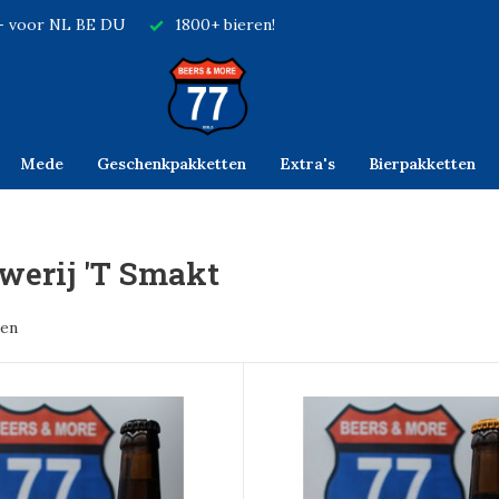
,- voor NL BE DU
1800+ bieren!
Mede
Geschenkpakketten
Extra's
Bierpakketten
werij 'T Smakt
ten