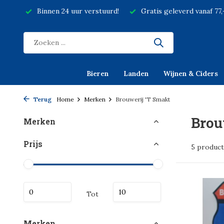
Binnen 24 uur verstuurd!
Gratis geleverd vanaf 77
Bieren
Landen
Wijnen & Ciders
Terug
Home
Merken
Brouwerij 'T Smakt
Brou
Merken
Prijs
5 produc
Tot
Merken