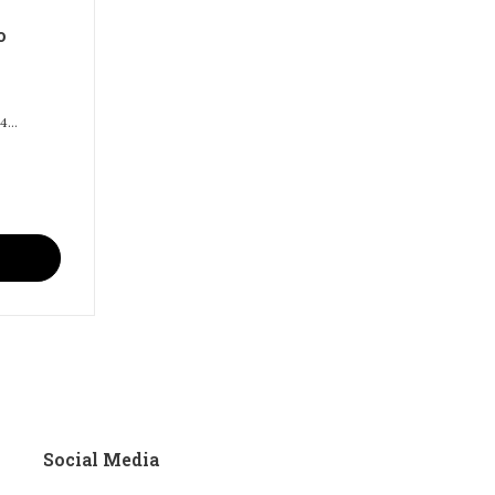
o
...
Social Media