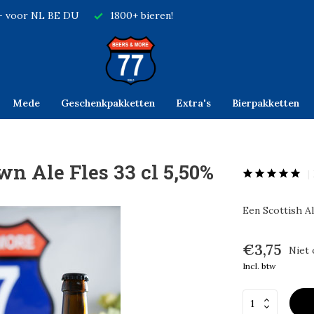
,- voor NL BE DU
1800+ bieren!
Mede
Geschenkpakketten
Extra's
Bierpakketten
wn Ale Fles 33 cl 5,50%
Een Scottish Al
€3,75
Niet 
Incl. btw