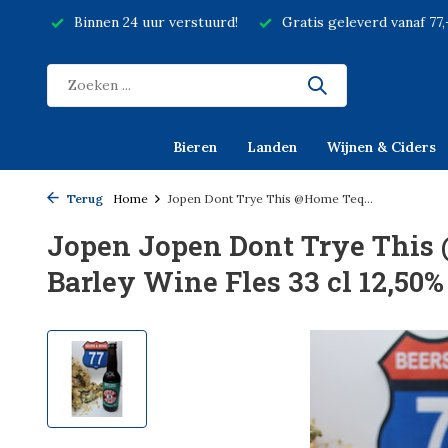
Binnen 24 uur verstuurd!
Gratis geleverd vanaf 77
Bieren
Landen
Wijnen & Ciders
Terug
Home
Jopen Dont Trye This @Home Teq...
Jopen Jopen Dont Trye This
Barley Wine Fles 33 cl 12,50%