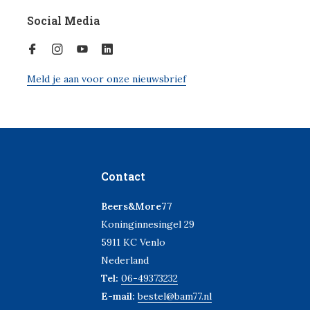
Social Media
Meld je aan voor onze nieuwsbrief
Contact
Beers&More77
Koninginnesingel 29
5911 KC Venlo
Nederland
Tel:
06-49373232
E-mail:
bestel@bam77.nl