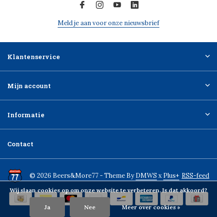
Meld je aan voor onze nieuwsbrief
Klantenservice
Mijn account
Informatie
Contact
© 2026 Beers&More77 - Theme By
DMWS
x
Plus+
RSS-feed
Wij slaan cookies op om onze website te verbeteren. Is dat akkoord?
Ja
Nee
Meer over cookies »