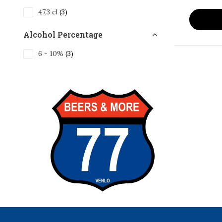
47,3 cl
(3)
Alcohol Percentage
6 - 10%
(3)