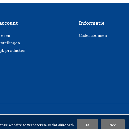
account
Informatie
reren
Cadeaubonnen
estellingen
ijk producten
onze website te verbeteren. Is dat akkoord?
Ja
Nee