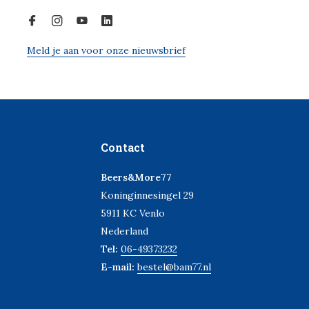
Meld je aan voor onze nieuwsbrief
Contact
Beers&More77
Koninginnesingel 29
5911 KC Venlo
Nederland
Tel:
06-49373232
E-mail:
bestel@bam77.nl