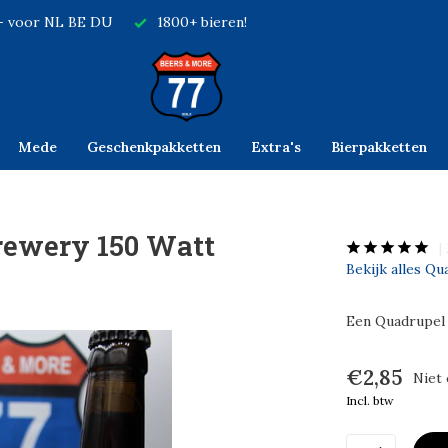
,- voor NL BE DU
1800+ bieren!
Mede
Geschenkpakketten
Extra's
Bierpakketten
rewery 150 Watt
Bekijk alles Q
Een Quadrupel 
€2,85
Niet
Incl. btw