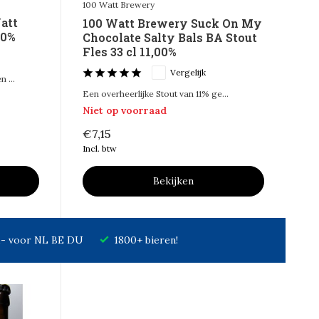
100 Watt Brewery
att
100 Watt Brewery Suck On My
00%
Chocolate Salty Bals BA Stout
Fles 33 cl 11,00%
Vergelijk
 ...
Een overheerlijke Stout van 11% ge...
Niet op voorraad
€7,15
Incl. btw
Bekijken
7,- voor NL BE DU
1800+ bieren!