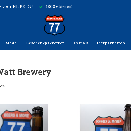
,- voor NL BE DU
1800+ bieren!
Mede
Geschenkpakketten
Extra's
Bierpakketten
Watt Brewery
ten