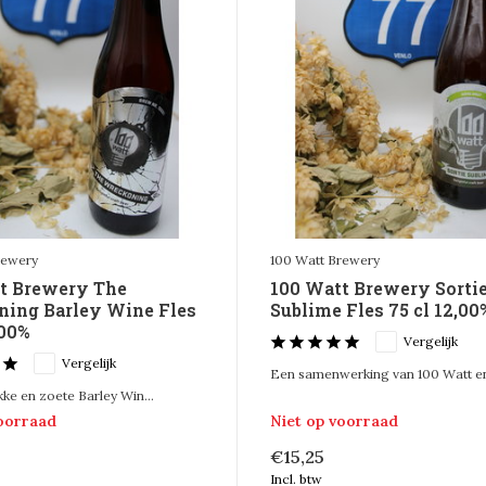
rewery
100 Watt Brewery
t Brewery The
100 Watt Brewery Sorti
ing Barley Wine Fles
Sublime Fles 75 cl 12,00
,00%
Vergelijk
Vergelijk
Een samenwerking van 100 Watt en
kke en zoete Barley Win...
voorraad
Niet op voorraad
€15,25
Incl. btw