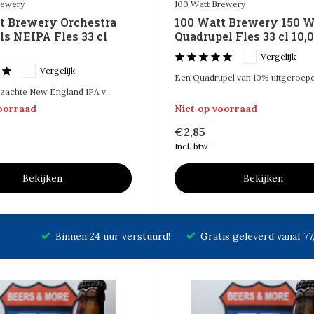
rewery
100 Watt Brewery
t Brewery Orchestra
100 Watt Brewery 150 W
ls NEIPA Fles 33 cl
Quadrupel Fles 33 cl 10,
Vergelijk
Vergelijk
Een Quadrupel van 10% uitgeroepen
zachte New England IPA v...
voorraad
Niet op voorraad
€2,85
Incl. btw
Bekijken
Bekijken
Binnen 24 uur verstuurd!
Gratis geleverd vanaf 7