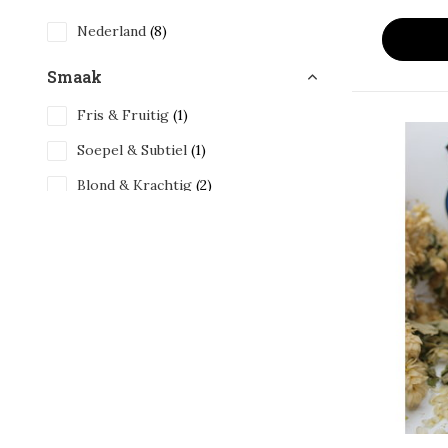
Nederland
(8)
Smaak
Fris & Fruitig
(1)
Soepel & Subtiel
(1)
Blond & Krachtig
(2)
Donker & Rijk
(3)
Intens & Uitdagend
(2)
Bijzonderheid
Barrel Aged
(2)
Limited Edition
(1)
Inhoud