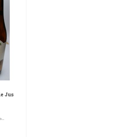
e Jus
...