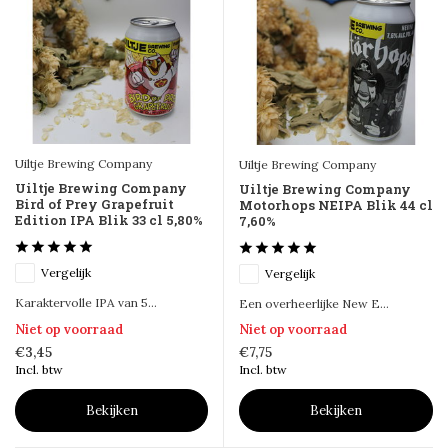
Uiltje Brewing Company
Uiltje Brewing Company
Uiltje Brewing Company
Uiltje Brewing Company
Bird of Prey Grapefruit
Motorhops NEIPA Blik 44 cl
Edition IPA Blik 33 cl 5,80%
7,60%
Vergelijk
Vergelijk
Karaktervolle IPA van 5...
Een overheerlijke New E...
Niet op voorraad
Niet op voorraad
€3,45
€7,75
Incl. btw
Incl. btw
Bekijken
Bekijken