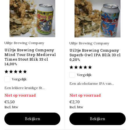
Uiltje Brewing Company
Uiltje Brewing Company
Uiltje Brewing Company
Uiltje Brewing Company
Mind Your Step Medieval
Superb-Owl IPA Blik 33 cl
Times Stout Blik 33 cl
0,20%
14,00%
Vergelijk
Vergelijk
Een alcoholarme IPA van...
Een lekkere kruidige St...
Niet op voorraad
Niet op voorraad
€5,50
€2,70
Incl. btw
Incl. btw
Bekijken
Bekijken