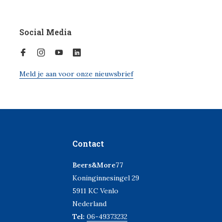
Social Media
Meld je aan voor onze nieuwsbrief
Contact
Beers&More77
Koninginnesingel 29
5911 KC Venlo
Nederland
Tel:
06-49373232