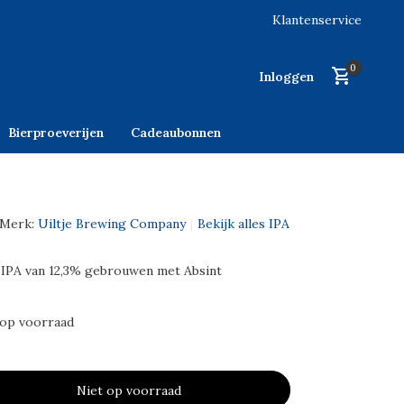
Klantenservice
0
Inloggen
Bierproeverijen
Cadeaubonnen
Merk:
Uiltje Brewing Company
Bekijk alles IPA
IPA van 12,3% gebrouwen met Absint
 op voorraad
Niet op voorraad