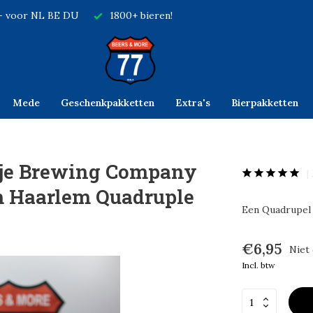
,- voor NL BE DU
1800+ bieren!
Mede
Geschenkpakketten
Extra's
Bierpakketten
tje Brewing Company
m Haarlem Quadruple
Een Quadrupel 
€6,95
Niet
Incl. btw