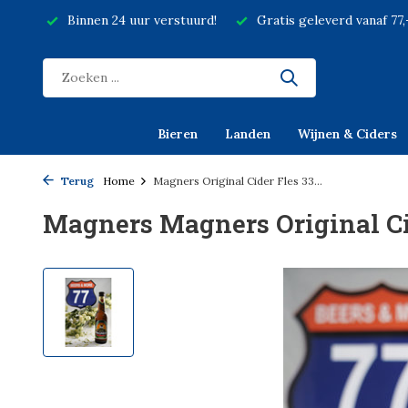
Binnen 24 uur verstuurd!
Gratis geleverd vanaf 77
Bieren
Landen
Wijnen & Ciders
Terug
Home
Magners Original Cider Fles 33...
Magners Magners Original Cid