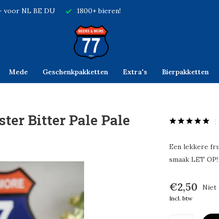
,- voor NL BE DU
1800+ bieren!
Mede
Geschenkpakketten
Extra's
Bierpakketten
ter Bitter Pale Pale
Een lekkere fru
smaak LET OP!
€2,50
Niet
Incl. btw