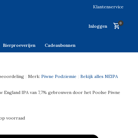
Klantenservice
0
Inloggen
Bierproeverijen
Cadeaubonnen
beoordeling
Merk:
Piwne Podziemie
Bekijk alles NEIPA
w England IPA van 7,7% gebrouwen door het Poolse Piwne
 op voorraad