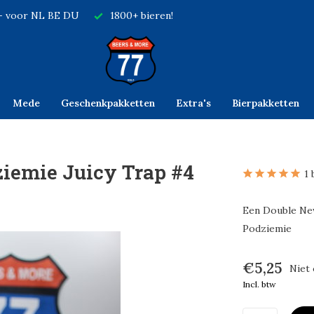
,- voor NL BE DU
1800+ bieren!
Mede
Geschenkpakketten
Extra's
Bierpakketten
iemie Juicy Trap #4
1 
Een Double Ne
Podziemie
€5,25
Niet
Incl. btw