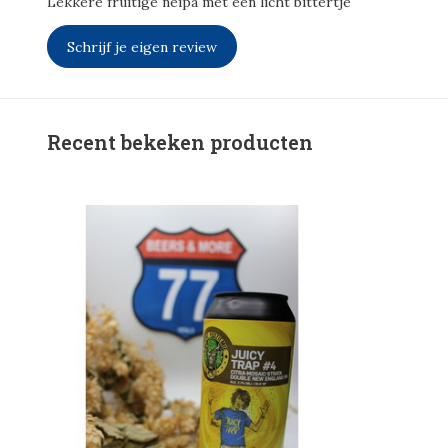
Lekkere fruitige neipa met een licht bittertje
Schrijf je eigen review
Recent bekeken producten