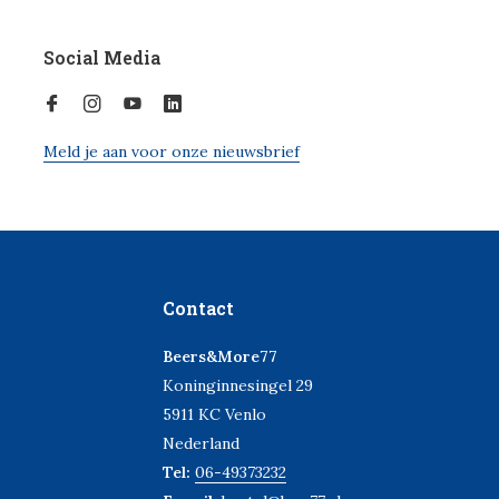
Social Media
Meld je aan voor onze nieuwsbrief
Contact
Beers&More77
Koninginnesingel 29
5911 KC Venlo
Nederland
Tel:
06-49373232