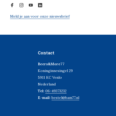
Meld je aan voor onze nieuwsbrief
Contact
Beers&More77
Koninginnesingel 29
5911 KC Venlo
Nederland
Tel:
06-49373232
E-mail:
bestel@bam77.nl