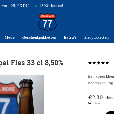
,- voor NL BE DU
1800+ bieren!
Mede
Geschenkpakketten
Extra's
Bierpakketten
el Fles 33 cl 8,50%
Een koperkleur
heerlijk fruiti
€2,30
Niet
Incl. btw