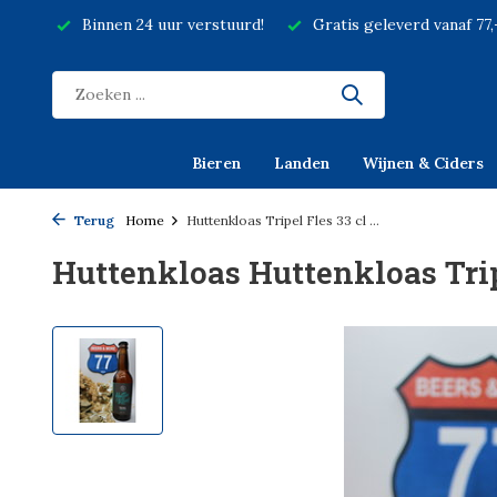
Binnen 24 uur verstuurd!
Gratis geleverd vanaf 77
Bieren
Landen
Wijnen & Ciders
Terug
Home
Huttenkloas Tripel Fles 33 cl ...
Huttenkloas Huttenkloas Trip