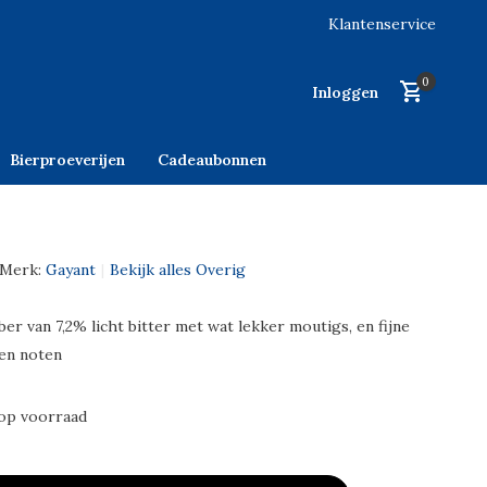
Klantenservice
0
Inloggen
Bierproeverijen
Cadeaubonnen
Merk:
Gayant
Bekijk alles Overig
r van 7,2% licht bitter met wat lekker moutigs, en fijne
en noten
op voorraad