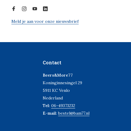
Meld je aan voor onze nieuwsbrief
Contact
Beers&More77
Koninginnesingel 29
5911 KC Venlo
Nederland
Tel:
06-49373232
E-mail:
bestel@bam77.nl