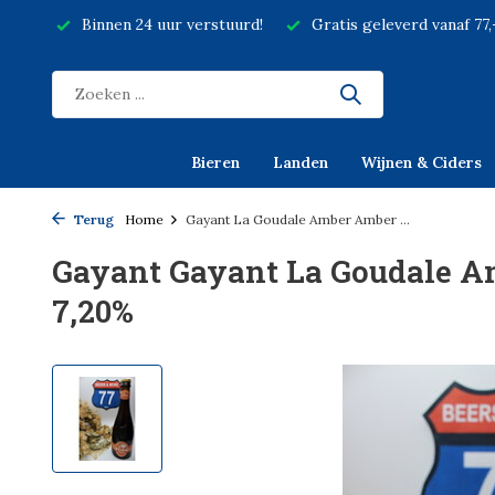
Binnen 24 uur verstuurd!
Gratis geleverd vanaf 77
Bieren
Landen
Wijnen & Ciders
Terug
Home
Gayant La Goudale Amber Amber ...
Gayant Gayant La Goudale Am
7,20%