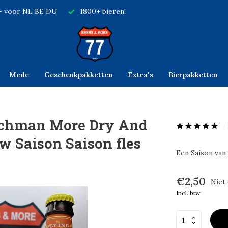
,- voor NL BE DU
1800+ bieren!
Mede
Geschenkpakketten
Extra's
Bierpakketten
tchman More Dry And
w Saison Saison fles
Een Saison van 
€2,50
Niet
Incl. btw