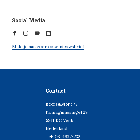
Social Media
Meld je aan voor onze nieuwsbrief
Contact
Beers&More77
Koninginnesingel 29
5911 KC Venlo
Nederland
Tel:
06-49373232