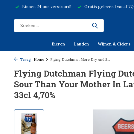
Binnen 24 uur verstuurd!
Gratis geleverd vanaf 77
Bieren
Landen
Wijnen & Ciders
Terug
Home
Flying Dutchman More Dry And S...
Flying Dutchman Flying Du
Sour Than Your Mother In La
33cl 4,70%