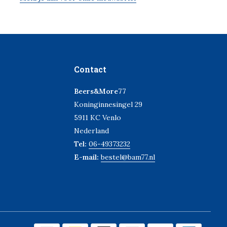
Contact
Beers&More77
Koninginnesingel 29
5911 KC Venlo
Nederland
Tel:
06-49373232
E-mail:
bestel@bam77.nl