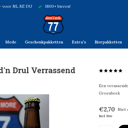
,- voor NL BE DU
1800+ bieren!
Mede
Geschenkpakketten
Extra's
Bierpakketten
 d'n Drul Verrassend
Een verassende
Groesbeek
€2,70
Niet 
Incl. btw