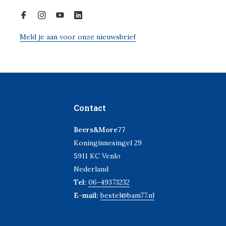
Meld je aan voor onze nieuwsbrief
Contact
Beers&More77
Koninginnesingel 29
5911 KC Venlo
Nederland
Tel:
06-49373232
E-mail:
bestel@bam77.nl