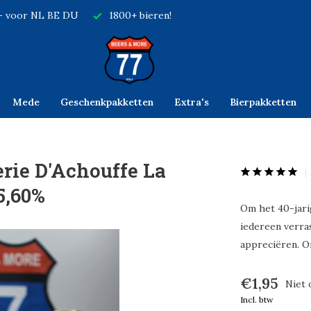
,- voor NL BE DU
1800+ bieren!
Mede
Geschenkpakketten
Extra's
Bierpakketten
rie D'Achouffe La
5,60%
Om het 40-jari
iedereen verra
appreciëren. O
€1,95
Niet 
Incl. btw