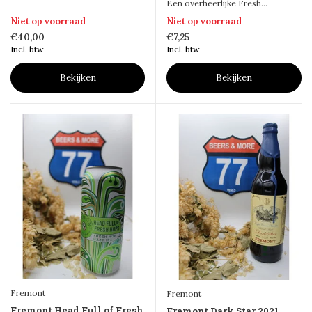
Een overheerlijke Fresh...
Niet op voorraad
Niet op voorraad
€40,00
€7,25
Incl. btw
Incl. btw
Bekijken
Bekijken
Fremont
Fremont
Fremont Head Full of Fresh
Fremont Dark Star 2021