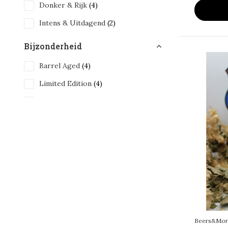
Donker & Rijk
(4)
Intens & Uitdagend
(2)
Bijzonderheid
Barrel Aged
(4)
Limited Edition
(4)
Beers&More77
(4)
Inhoud
33 cl
(4)
Alcohol Percentage
6 - 10%
(1)
> 10%
(3)
Beers&Mor