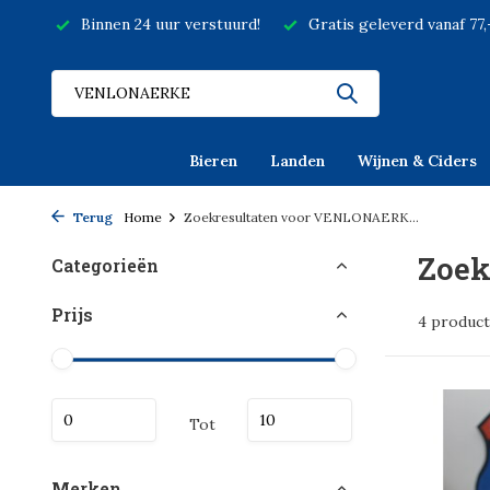
Binnen 24 uur verstuurd!
Gratis geleverd vanaf 77
Bieren
Landen
Wijnen & Ciders
Terug
Home
Zoekresultaten voor VENLONAERK...
Zoek
Categorieën
Prijs
4 produc
Tot
Merken