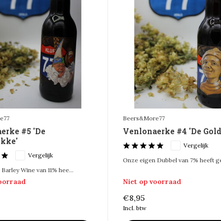
e77
Beers&More77
erke #5 'De
Venlonaerke #4 'De Gold
ikke'
Vergelijk
Vergelijk
Onze eigen Dubbel van 7% heeft ger
Barley Wine van 11% hee...
voorraad
Niet op voorraad
€8,95
Incl. btw