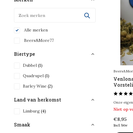
Alle merken
Beers&More77
Biertype
Dubbel
(1)
Beers&Mor
Quadrupel
(1)
Venlona
Vorstel
Barley Wine
(2)
Land van herkomst
Onze eigen 
Niet op 
Limburg
(4)
€8,95
Smaak
Incl. btw