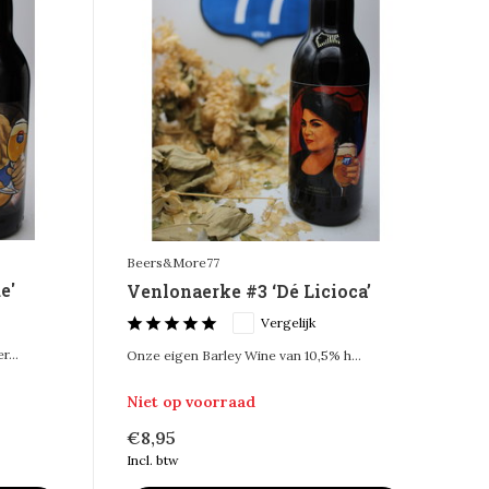
Beers&More77
e'
Venlonaerke #3 ‘Dé Licioca’
Vergelijk
...
Onze eigen Barley Wine van 10,5% h...
Niet op voorraad
€8,95
Incl. btw