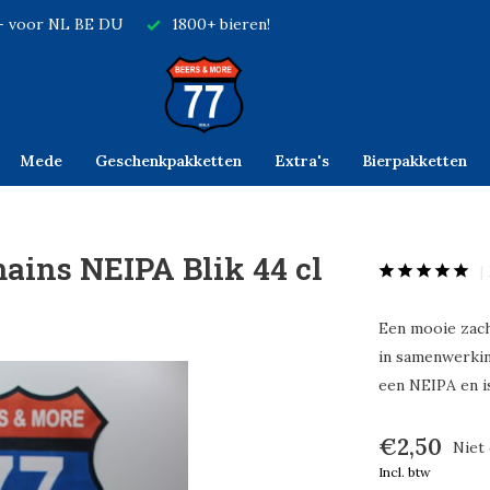
,- voor NL BE DU
1800+ bieren!
Mede
Geschenkpakketten
Extra's
Bierpakketten
ins NEIPA Blik 44 cl
Een mooie zac
in samenwerkin
een NEIPA en i
€2,50
Niet
Incl. btw