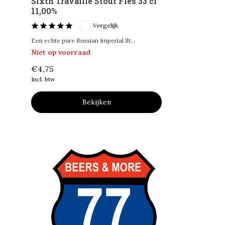
Sixth Travaille Stout Fles 33 cl
11,00%
Vergelijk
Een echte pure Russian Imperial St...
Niet op voorraad
€4,75
Incl. btw
Bekijken