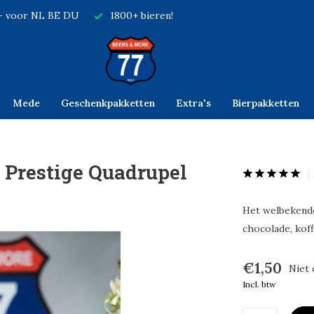
,- voor NL BE DU
1800+ bieren!
Mede
Geschenkpakketten
Extra's
Bierpakketten
 Prestige Quadrupel
Het welbekende
chocolade, kof
€1,50
Niet 
Incl. btw