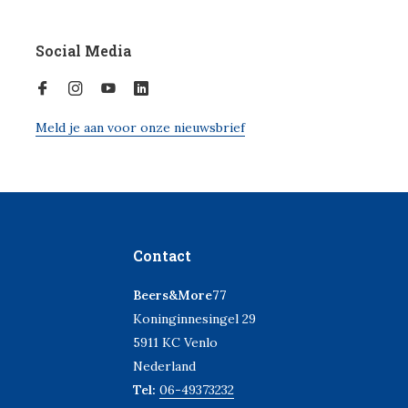
Social Media
Meld je aan voor onze nieuwsbrief
Contact
Beers&More77
Koninginnesingel 29
5911 KC Venlo
Nederland
Tel:
06-49373232