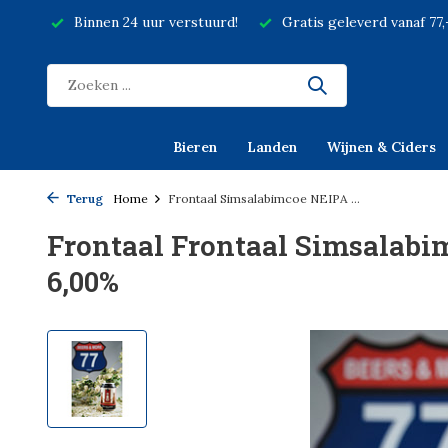
Binnen 24 uur verstuurd!
Gratis geleverd vanaf 77
Bieren
Landen
Wijnen & Ciders
Terug
Home
Frontaal Simsalabimcoe NEIPA ...
Frontaal Frontaal Simsalabim
6,00%