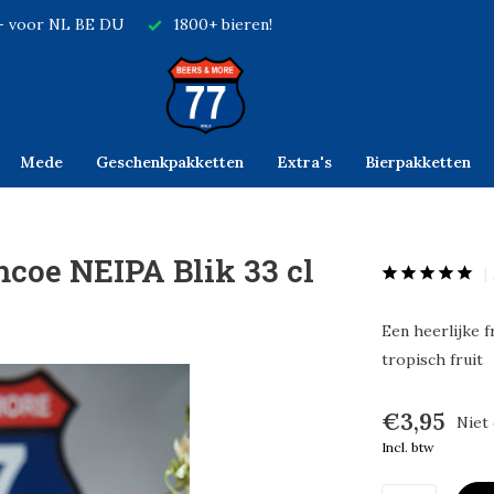
,- voor NL BE DU
1800+ bieren!
Mede
Geschenkpakketten
Extra's
Bierpakketten
coe NEIPA Blik 33 cl
Een heerlijke f
tropisch fruit
€3,95
Niet
Incl. btw