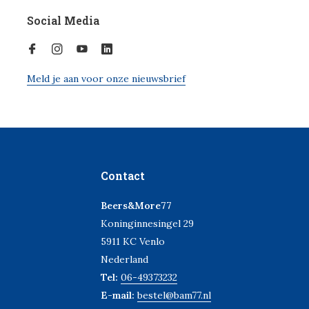
Social Media
Meld je aan voor onze nieuwsbrief
Contact
Beers&More77
Koninginnesingel 29
5911 KC Venlo
Nederland
Tel:
06-49373232
E-mail:
bestel@bam77.nl