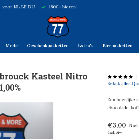
,- voor NL BE DU
1800+ bieren!
Mede
Geschenkpakketten
Extra's
Bierpakketten
rouck Kasteel Nitro
Bekijk alles Q
11,00%
Een heerlijke 
chocolade, koff
€3,00
Niet
Incl. btw