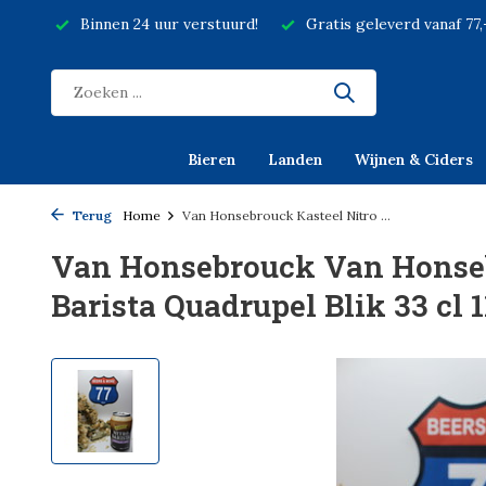
Binnen 24 uur verstuurd!
Gratis geleverd vanaf 77
Bieren
Landen
Wijnen & Ciders
Terug
Home
Van Honsebrouck Kasteel Nitro ...
Van Honsebrouck Van Honseb
Barista Quadrupel Blik 33 cl 