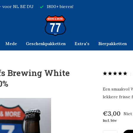
,- voor NL BE DU
1800+ bieren!
Mede
Geschenkpakketten
Extra's
Bierpakketten
fs Brewing White
0%
Een smaakvol W
lekkere frisse 
€3,00
Niet
Incl. btw