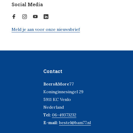
Social Media
Meld je aan voor onze nieuwsbrief
Contact
Beers&More77
Koninginnesingel 29
5911 KC Venlo
Nederland
Tel:
06-49373232
E-mail:
bestel@bam77.nl