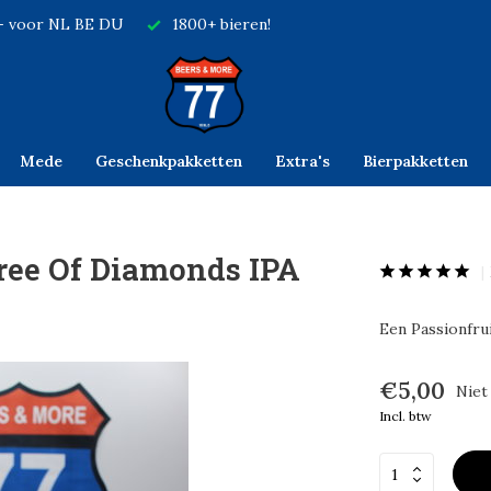
,- voor NL BE DU
1800+ bieren!
Mede
Geschenkpakketten
Extra's
Bierpakketten
ree Of Diamonds IPA
Een Passionfru
€5,00
Niet
Incl. btw