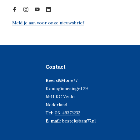
Meld je aan voor onze nieuwsbrief
Contact
Beers&More77
Koninginnesingel 29
5911 KC Venlo
Nederland
Tel:
06-49373232
E-mail:
bestel@bam77.nl