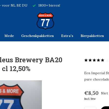
,- voor NL BE DU
1800+ bieren!
Mede
Geschenkpakketten
Extra's
Bierpakketten
Bleus Brewery BA20
 cl 12,50%
Een Imperial S
pure chocolade
€8,50
Niet
Incl. btw