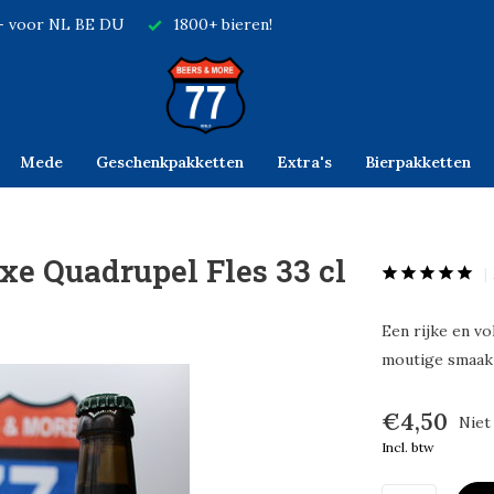
,- voor NL BE DU
1800+ bieren!
Mede
Geschenkpakketten
Extra's
Bierpakketten
e Quadrupel Fles 33 cl
Een rijke en v
moutige smaak 
€4,50
Niet
Incl. btw