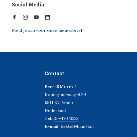
Social Media
Meld je aan voor onze nieuwsbrief
Contact
Beers&More77
Koninginnesingel 29
5911 KC Venlo
Nederland
Tel:
06-49373232
E-mail:
bestel@bam77.nl