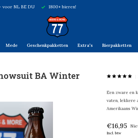
,- voor NL BE DU
1800+ bieren!
Mede
Geschenkpakketten
Extra's
Bierpakketten
Snowsuit BA Winter
Een zware en k
vaten, lekkere
Amerikaans Win
€16,95
Nie
Incl. btw