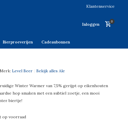
Klantenservice
0
Inloggen
Bierproeverijen
Cadeaubonnen
Merk:
Level Beer
Bekijk alles Ale
ruidige Winter Warmer van 7,5% gerijpt op eikenhouten
 aardse hop smaken met een subtiel zoetje, een mooi
ter biertje!
t op voorraad