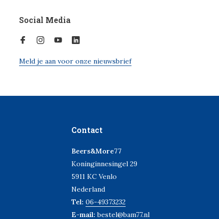
Social Media
Meld je aan voor onze nieuwsbrief
Contact
Beers&More77
Koninginnesingel 29
5911 KC Venlo
Nederland
Tel:
06-49373232
E-mail:
bestel@bam77.nl