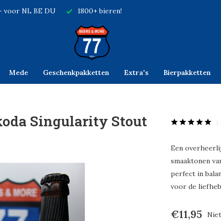
,- voor NL BE DU
1800+ bieren!
Mede
Geschenkpakketten
Extra's
Bierpakketten
oda Singularity Stout
Een overheerlij
smaaktonen van 
perfect in bala
voor de liefheb
€11,95
Nie