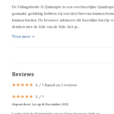
De Uilingsheide 11 Quintuple is een overheerlijke Quadrupel
gemaakt, gelukkig hebben wij een deel hiervan kunnen bemac
kunnen bieden. De brouwer adviseert dit heerlijke biertje vo
drinken met de 11de van de 11de, het ja...
Toon meer
Reviews
5
/
Based on 1 reviews
5
5
/
5
Gepost door:
Jan
op 16 December 2021
Leuke lokale Quintuiple om te laten lageren, heb er