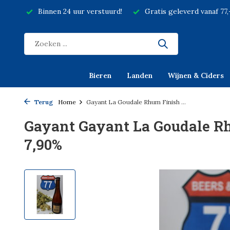
Binnen 24 uur verstuurd!
Gratis geleverd vanaf 77
Bieren
Landen
Wijnen & Ciders
Terug
Home
Gayant La Goudale Rhum Finish ...
Gayant Gayant La Goudale Rh
7,90%