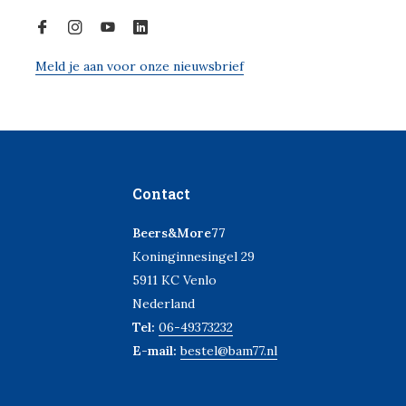
Meld je aan voor onze nieuwsbrief
Contact
Beers&More77
Koninginnesingel 29
5911 KC Venlo
Nederland
Tel:
06-49373232
E-mail:
bestel@bam77.nl