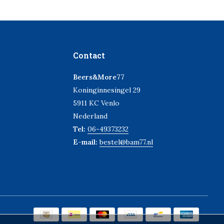
Contact
Beers&More77
Koninginnesingel 29
5911 KC Venlo
Nederland
Tel:
06-49373232
E-mail:
bestel@bam77.nl