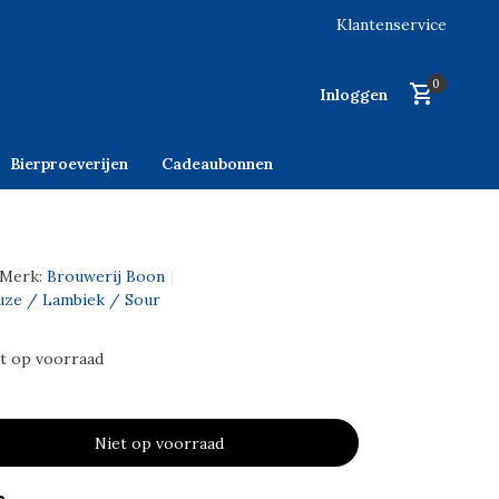
Klantenservice
0
Inloggen
Bierproeverijen
Cadeaubonnen
Merk:
Brouwerij Boon
euze / Lambiek / Sour
t op voorraad
Niet op voorraad