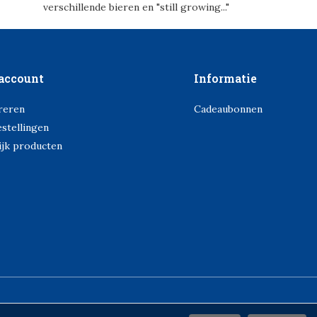
verschillende bieren en "still growing..."
account
Informatie
reren
Cadeaubonnen
estellingen
ijk producten