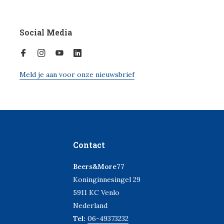
Social Media
Meld je aan voor onze nieuwsbrief
Contact
Beers&More77
Koninginnesingel 29
5911 KC Venlo
Nederland
Tel:
06-49373232