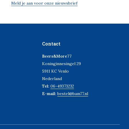
Meld je aan voor onze nieuwsbrief
Contact
Beers&More77
Koninginnesingel 29
5911 KC Venlo
Nederland
Tel:
06-49373232
E-mail:
bestel@bam77.nl