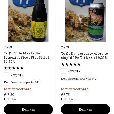
To Øl
To Øl
To Øl Yule Maelk BA
To Øl Dangerously close to
Imperial Stout Fles 37.5cl
stupid IPA Blik 44 cl 9,30%
14,50%
Vergelijk
Vergelijk
Een Imperial IPA van 9,...
Een Deense Imperial Mil...
Niet op voorraad
Niet op voorraad
€13,50
€6,75
Incl. btw
Incl. btw
Bekijken
Bekijken