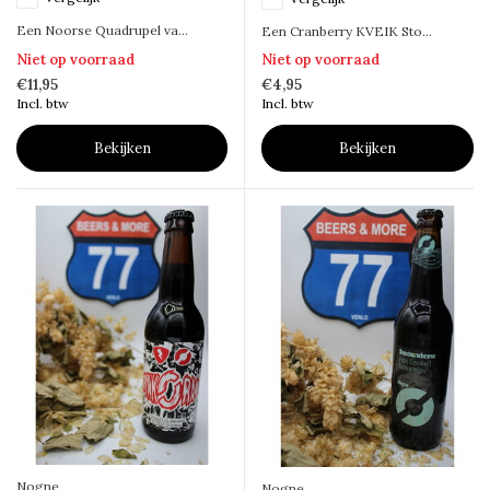
Een Noorse Quadrupel va...
Een Cranberry KVEIK Sto...
Niet op voorraad
Niet op voorraad
€11,95
€4,95
Incl. btw
Incl. btw
Bekijken
Bekijken
Nogne
Nogne