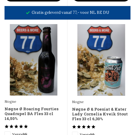
Gratis geleverd vanaf 77,- voor NL BE DU
Nogne
Nogne
Nøgne Ø Roaring Fourties
Nøgne Ø & Poesiat & Kater
Quadrupel BA Fles 33 cl
Lady Cornelia Kveik Stout
14,50%
Fles 33 cl 6,30%
Vergelijk
Vergelijk