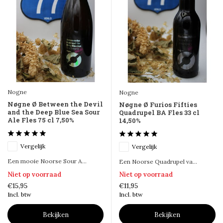
Nogne
Nogne
Nøgne Ø Between the Devil
Nøgne Ø Furios Fifties
and the Deep Blue Sea Sour
Quadrupel BA Fles 33 cl
Ale Fles 75 cl 7,50%
14,50%
Vergelijk
Vergelijk
Een mooie Noorse Sour A...
Een Noorse Quadrupel va...
Niet op voorraad
Niet op voorraad
€15,95
€11,95
Incl. btw
Incl. btw
Bekijken
Bekijken